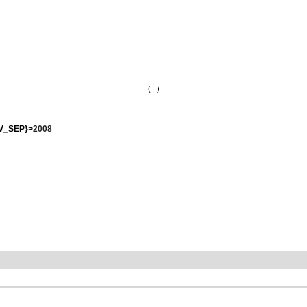
(
|
)
V_SEP}>
2008