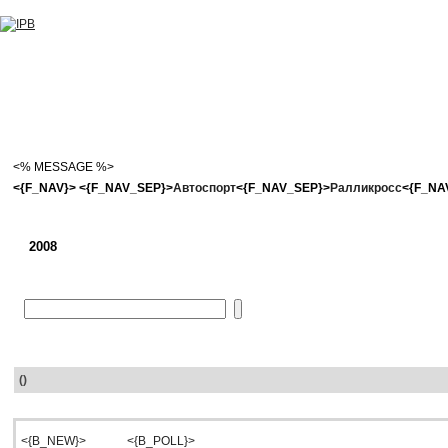
<% MESSAGE %>
<{F_NAV}>
<{F_NAV_SEP}>
Автоспорт
<{F_NAV_SEP}>
Ралликросс
<{F_NA
2008
()
<{B_NEW}>
<{B_POLL}>