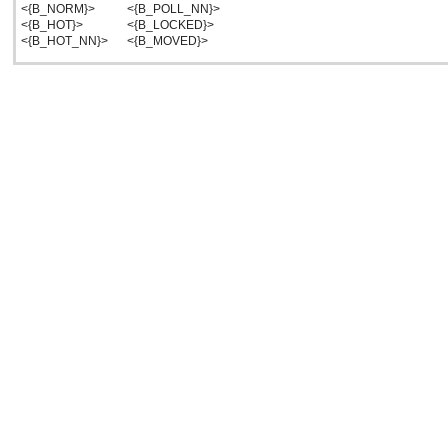
<{B_NORM}>
<{B_POLL_NN}>
<{B_HOT}>
<{B_LOCKED}>
<{B_HOT_NN}>
<{B_MOVED}>