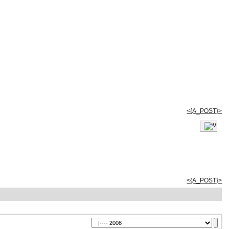
<{A_POST}>
<{A_POST}>