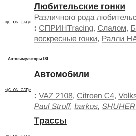
Любительские гонки
Различного рода любительс
<{C_ON_CAT}>
:
СПРИНТracing
,
Слалом
,
Б
воскресные гонки
,
Ралли Н
Автосимуляторы ISI
Автомобили
<{C_ON_CAT}>
:
VAZ 2108
,
Citroen C4
,
Volk
Paul Stroff
,
barkos
,
SHUHER
Трассы