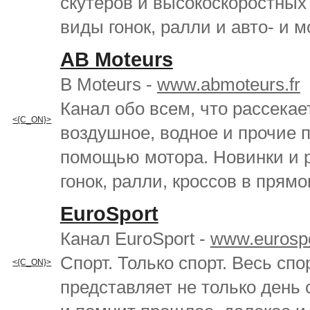
скутеров и высокоскоростных
виды гонок, ралли и авто- и м
AB Moteurs
B Moteurs -
www.abmoteurs.fr
Канал обо всем, что рассекае
<{C_ON}>
воздушное, водное и прочие 
помощью мотора. Новинки и р
гонок, ралли, кроссов в прям
EuroSport
Канал EuroSport -
www.eurospo
Спорт. Только спорт. Весь спор
<{C_ON}>
представляет не только день 