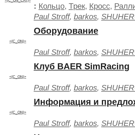
<{C_ON_CAT}>
:
Кольцо
,
Трек
,
Кросс
,
Ралл
Paul Stroff
,
barkos
,
SHUHER
Оборудование
<{C_ON}>
Paul Stroff
,
barkos
,
SHUHER
Клуб BAER SimRacing
<{C_ON}>
Paul Stroff
,
barkos
,
SHUHER
Информация и предло
<{C_ON}>
Paul Stroff
,
barkos
,
SHUHER