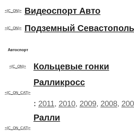
Видеоспорт Авто
<{C_ON}>
Подземный Севастопол
<{C_ON}>
Автоспорт
Кольцевые гонки
<{C_ON}>
Ралликросс
<{C_ON_CAT}>
:
2011
,
2010
,
2009
,
2008
,
200
Ралли
<{C_ON_CAT}>