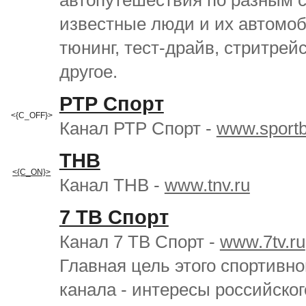
автопутешествия по разным 
известные люди и их автомо
тюнинг, тест-драйв, стритрей
другое.
РТР Спорт
<{C_OFF}>
Канал РТР Спорт -
www.sportb
ТНВ
<{C_ON}>
Канал ТНВ -
www.tnv.ru
7 ТВ Спорт
Канал 7 ТВ Спорт -
www.7tv.ru
Главная цель этого спортивно
канала - интересы российског