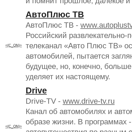
и помнит прошлое, далекое и
АвтоПлюс ТВ
АвтоПлюс ТВ -
www.autoplustv
Российский развлекательно-
телеканал «Авто Плюс ТВ» о
<{C_ON}>
автомобилей, пытается заглян
будущее, но, конечно, больше
уделяет их настоящему.
Drive
Drive-TV -
www.drive-tv.ru
Канал об автомобилях и авт
образе жизни. В программах -
<{C_ON}>