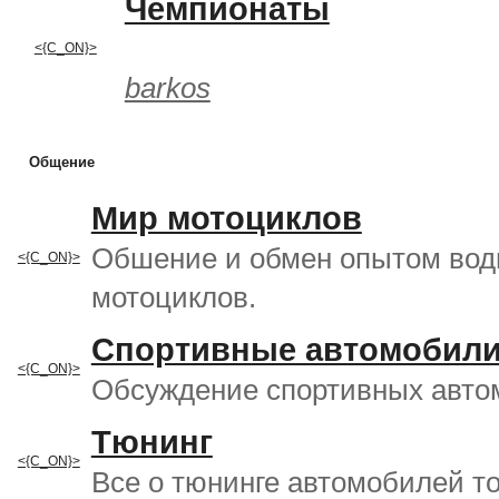
Чемпионаты
<{C_ON}>
barkos
Общение
Мир мотоциклов
Обшение и обмен опытом вод
<{C_ON}>
мотоциклов.
Спортивные автомобил
<{C_ON}>
Обсуждение спортивных авто
Тюнинг
<{C_ON}>
Все о тюнинге автомобилей то