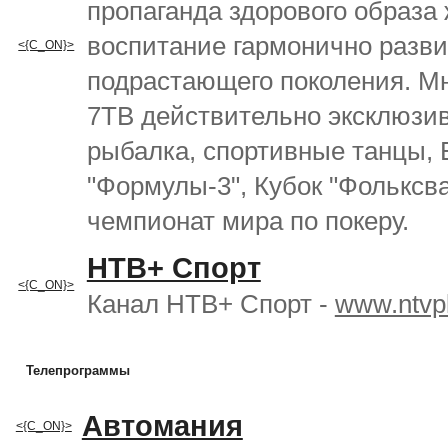
пропаганда здорового образа 
воспитание гармонично разви
<{C_ON}>
подрастающего поколения. М
7ТВ действительно эксклюзи
рыбалка, спортивные танцы,
"Формулы-3", Кубок "Фольксва
чемпионат мира по покеру.
НТВ+ Спорт
<{C_ON}>
Канал НТВ+ Спорт -
www.ntvpl
Телепрограммы
Автомания
<{C_ON}>