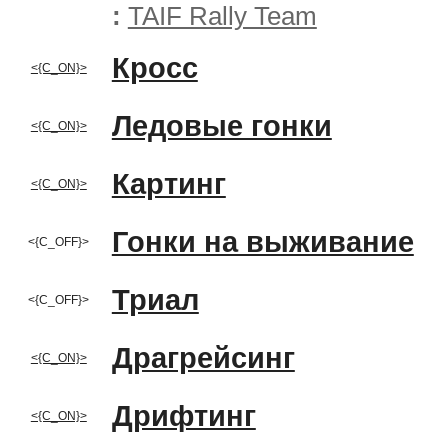
:
TAIF Rally Team
Кросс
<{C_ON}>
Ледовые гонки
<{C_ON}>
Картинг
<{C_ON}>
Гонки на выживание
<{C_OFF}>
Триал
<{C_OFF}>
Драгрейсинг
<{C_ON}>
Дрифтинг
<{C_ON}>