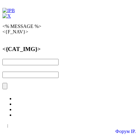
<% MESSAGE %>
<{F_NAV}>
<{CAT_IMG}>
:
Форум
IP