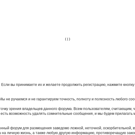
(
|
)
Если вы принимаете их и желаете продолжить регистрацию, нажмите кнопку 
ы не ручаемся и не гарантируем точность, полноту и полезность любого со
точку зрения владельцев данного форума. Всем пользователям, считающим,
 есть возможность удалять сомнительные сообщения, и мы будем прилагать м
данный форум для размещения заведомо ложной, неточной, оскорбительной, 
 на личную жизнь, а также любую другую информацию, противоречащую зак